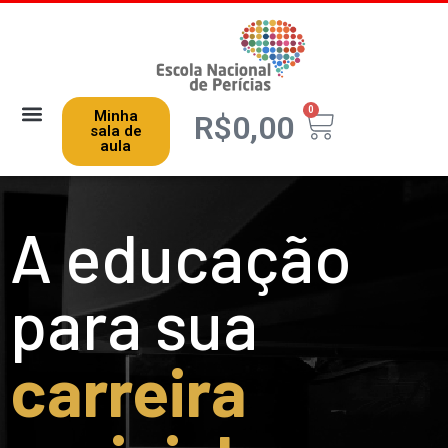
0
Minha
R$
0,00
sala de
aula
A educação
para sua
carreira