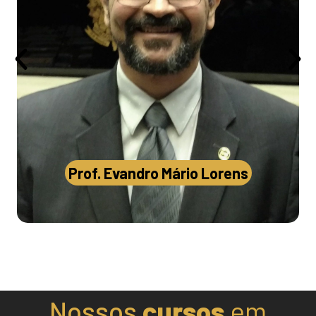
Prof. Evandro Mário Lorens
Mestre em Ciência da Informação pela UnB,
especialista em Telecomunicações e Redes pela
UFES, bacharel em Ciência da Computação pela
UFES. Certificações CCFC, ACI, ACE, CCO, CRO,
CCPA, CASA, CBE, CPET, CCPO, CCI, CCFC e CRC.
Perito Criminal Federal desde 2009. Diretor da APCF
Prof. Evandro Mário Lorens
– Associação Nacional dos Peritos Criminais
Nossos
cursos
em