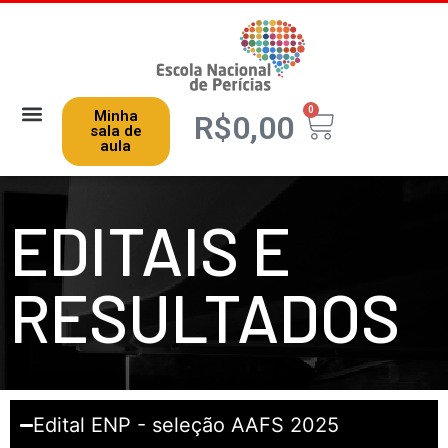
0
Minha
R$
0,00
sala de
aula
EDITAIS E
RESULTADOS
Edital ENP - seleção AAFS 2025