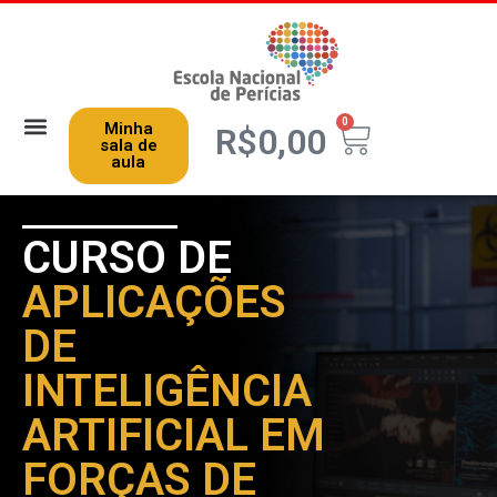
0
Minha
R$
0,00
sala de
aula
CURSO DE
APLICAÇÕES
DE
INTELIGÊNCIA
ARTIFICIAL EM
FORÇAS DE