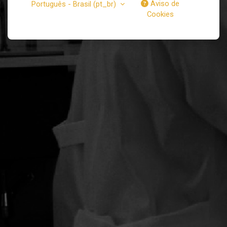
Aviso de
Português - Brasil ‎(pt_br)‎
Cookies