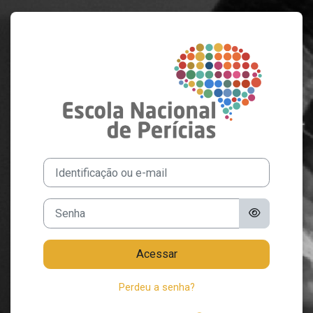
Ir para o conteúdo principal
Acesso a Escola 
Identificação ou e-mail
Senha
Acessar
Perdeu a senha?